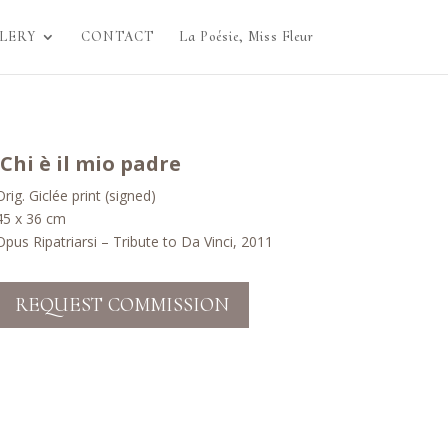
LERY
CONTACT
La Poésie, Miss Fleur
Chi è il mio padre
Orig. Giclée print (signed)
45 x 36 cm
Opus Ripatriarsi – Tribute to Da Vinci, 2011
REQUEST COMMISSION