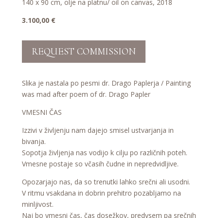
140 x 90 cm, olje na platnu/ oil on canvas, 2018
3.100,00
€
REQUEST COMMISSION
Slika je nastala po pesmi dr. Drago Paplerja / Painting
was mad after poem of dr. Drago Papler
VMESNI ČAS
Izzivi v življenju nam dajejo smisel ustvarjanja in
bivanja.
Sopotja življenja nas vodijo k cilju po različnih poteh.
Vmesne postaje so včasih čudne in nepredvidljive.
Opozarjajo nas, da so trenutki lahko srečni ali usodni.
V ritmu vsakdana in dobrin prehitro pozabljamo na
minljivost.
Naj bo vmesni čas, čas dosežkov, predvsem pa srečnih